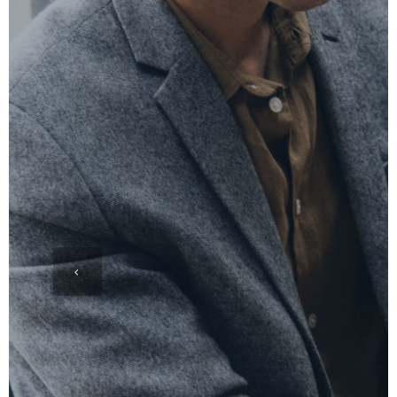
una più semplice condivisione dei file. Contemporaneamente
sono stati anche aggiornati i client Windows e Mac e il
server agent per Windows. Inoltre una nuova versione della
app per Android che è stata distribuita sul Play Store di
Google e sarà quindi disponibile entro poche ore per tutti gli
utenti Android. Tra le novità di questa versione, l’accesso
semplificato alla app attraverso l’uso delle impronte digitali
per i dispositivi che supportano tale funzionalità.
Il servizio di TeamShare
Il servizio di TeamShare di VaiSulWeb consente di creare
archivi di dati in cloud per la memorizzazione di file personali,
dati per la collaborazione tra utenti esterni ed interni ad una
organizzazione e spazi di memorizzazione in cloud per
server Windows.