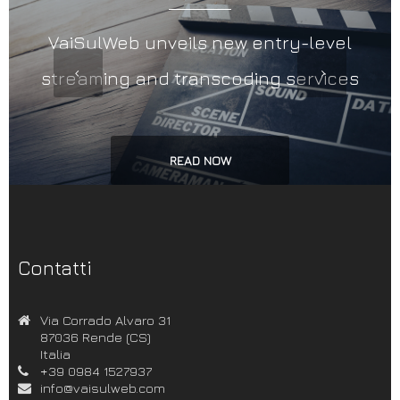
VaiSulWeb unveils new entry-level
streaming and transcoding services
READ NOW
Contatti
Via Corrado Alvaro 31
87036 Rende (CS)
Italia
+39 0984 1527937
info@vaisulweb.com