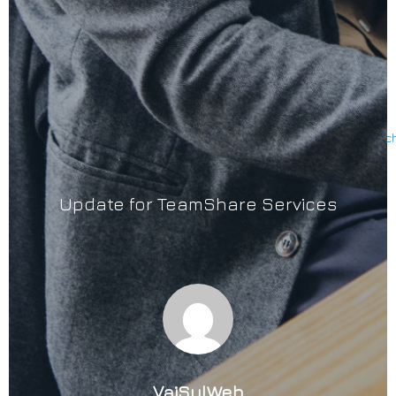
Per maggiori informazioni sul servzio di TeamShare è
possibile visitare l’URL:
https://www.vaisulweb.com/it/services/servizi-di-teamshare
Il changelog è disponibile all’URL:
https://manage.vaisulweb.cloud/?/knowledgebase/article/12/
0
Update for TeamShare Services
VaiSulWeb