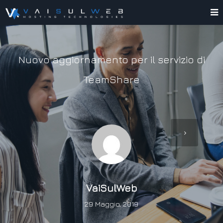
Nuovo aggiornamento per il servizio di
TeamShare
VaiSulWeb
29 Maggio, 2019