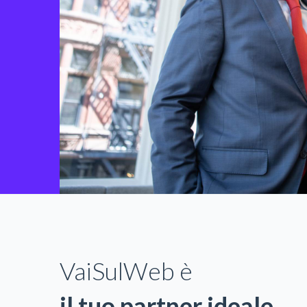
VaiSulWeb è
il tuo partner ideale