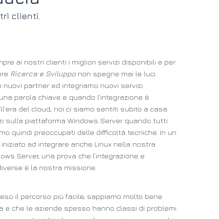
i clienti.
 ai nostri clienti i migliori servizi disponibili e per
ore
Ricerca e Sviluppo
non spegne mai le luci.
uovi partner ed integriamo nuovi servizi.
na parola chiave e quando l’integrazione è
ll’era del cloud, noi ci siamo sentiti subito a casa.
vizi sulla piattaforma Windows Server quando tutti
o quindi preoccupati delle difficoltà tecniche. In un
iziato ad integrare anche Linux nella nostra
ows Server, una prova che l’integrazione e
diverse è la nostra missione.
so il percorso più facile, sappiamo molto bene
a e che le aziende spesso hanno classi di problemi