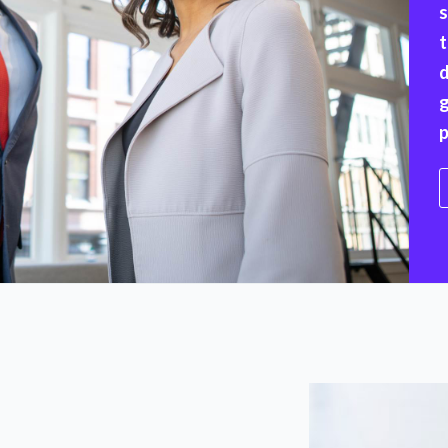
s
t
d
g
p