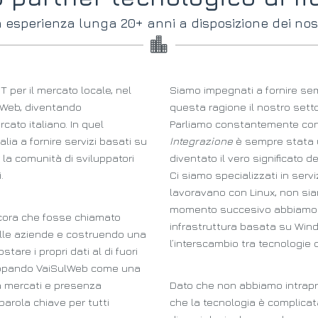
 esperienza lunga 20+ anni a disposizione dei nostr
T per il mercato locale, nel
Siamo impegnati a fornire sempre
lWeb, diventando
questa ragione il nostro sett
cato italiano. In quel
Parliamo constantemente con n
ia a fornire servizi basati su
Integrazione
è sempre stata u
la comunità di sviluppatori
diventato il vero significato de
.
Ci siamo specializzati in ser
lavoravano con Linux, non siam
momento succesivo abbiamo in
ora che fosse chiamato
infrastruttura basata su Wind
elle aziende e costruendo una
l’interscambio tra tecnologie 
stare i propri dati al di fuori
sviluppando VaiSulWeb come una
ra mercati e presenza
Dato che non abbiamo intrapre
parola chiave per tutti
che la tecnologia è complicat