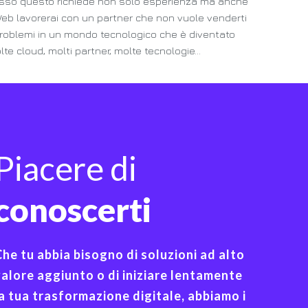
pesso questo richiede non solo esperienza ma anche
Web lavorerai con un partner che non vuole venderti
problemi in un mondo tecnologico che è diventato
te cloud, molti partner, molte tecnologie…
Piacere di
conoscerti
he tu abbia bisogno di soluzioni ad alto
alore aggiunto o di iniziare lentamente
a tua trasformazione digitale, abbiamo i