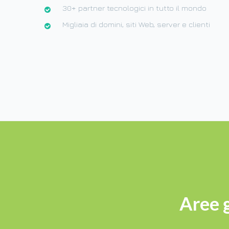
30+ partner tecnologici in tutto il mondo
Migliaia di domini, siti Web, server e clienti
Aree g