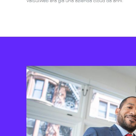
VaiSulWeb era già una azienda cloud da anni.