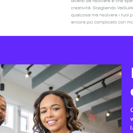
diversi da risolvere e che s
creatività. Scegliendo VaiSul
qualcosa ma risolvere i tuoi 
ancora più complicato con mol
C
v
l