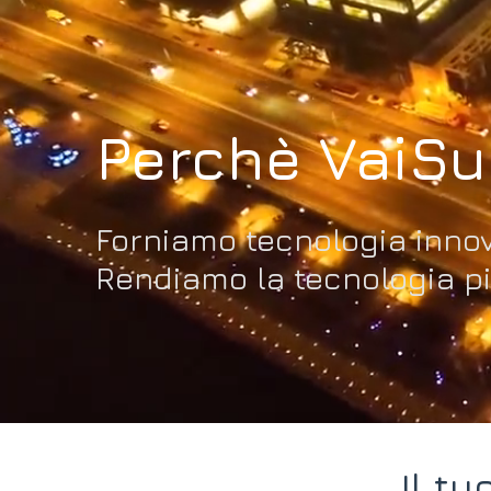
Perchè VaiS
Forniamo tecnologia innov
Rendiamo la tecnologia pi
Il t