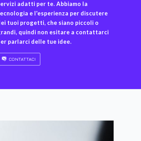
ervizi adatti per te. Abbiamo la
ecnologia e l'esperienza per discutere
ei tuoi progetti, che siano piccoli o
randi, quindi non esitare a contattarci
er parlarci delle tue idee.
CONTATTACI