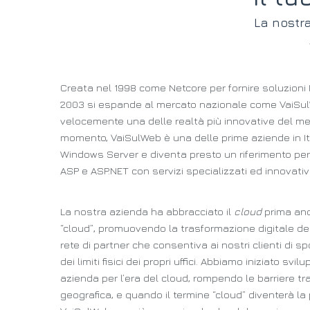
La nostra
Creata nel 1998 come Netcore per fornire soluzioni I
2003 si espande al mercato nazionale come VaiSu
velocemente una delle realtà più innovative del mer
momento, VaiSulWeb è una delle prime aziende in Ital
Windows Server e diventa presto un riferimento per 
ASP e ASP.NET con servizi specializzati ed innovativi
La nostra azienda ha abbracciato il
cloud
prima anc
“cloud”, promuovendo la trasformazione digitale d
rete di partner che consentiva ai nostri clienti di spo
dei limiti fisici dei propri uffici. Abbiamo iniziato 
azienda per l’era del cloud, rompendo le barriere t
geografica, e quando il termine “cloud” diventerà la 