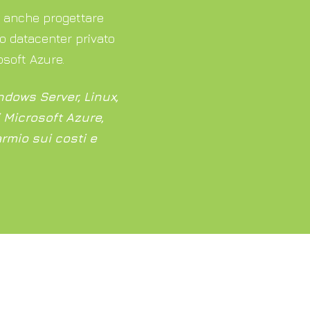
ò anche progettare
uo datacenter privato
osoft Azure.
dows Server, Linux,
 Microsoft Azure,
armio sui costi e