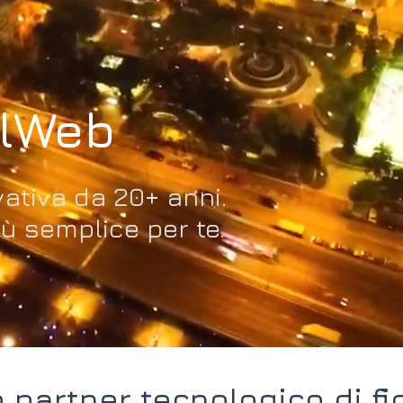
ulWeb
ativa da 20+ anni.
ù semplice per te.
uo partner tecnologico di fi