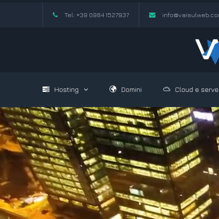
Tel: +39 0984 1527937
info@vaisulweb.c
Hosting
Domini
Cloud e serve