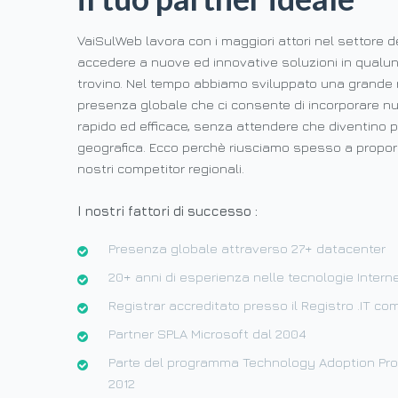
VaiSulWeb lavora con i maggiori attori nel settore d
accedere a nuove ed innovative soluzioni in qualun
trovino. Nel tempo abbiamo sviluppato una grande r
presenza globale che ci consente di incorporare n
rapido ed efficace, senza attendere che diventino p
geografica. Ecco perchè riusciamo spesso a propor
nostri competitor regionali.
I nostri fattori di successo :
Presenza globale attraverso 27+ datacenter
20+ anni di esperienza nelle tecnologie Intern
Registrar accreditato presso il Registro .IT
Partner SPLA Microsoft dal 2004
Parte del programma Technology Adoption Prog
2012