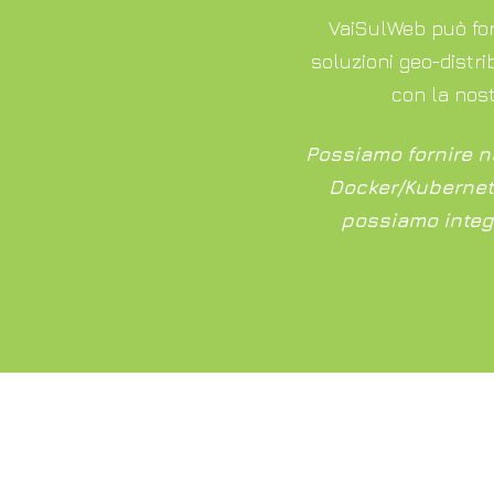
VaiSulWeb può for
soluzioni geo-distri
con la nost
Possiamo fornire n
Docker/Kubernete
possiamo integra