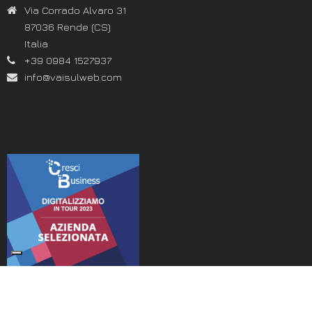
Via Corrado Alvaro 31
87036 Rende (CS)
Italia
+39 0984 1527937
info@vaisulweb.com