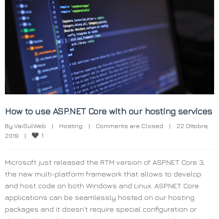
How to use ASP.NET Core with our hosting services
By 
VaiSulWeb
|
Hosting
|
Comments are Closed
|
22 Ottobre, 
1
2019    
|
Microsoft just released the RTM version of ASP.NET Core 3,
the new multi-platform framework that allows to develop
and host code on both Windows and Linux. ASP.NET Core
applications can be seamlessly hosted on our hosting
packages and it doesn’t require special configuration or