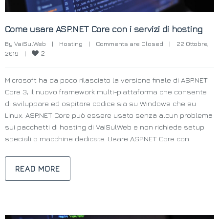
Come usare ASP.NET Core con i servizi di hosting
By 
VaiSulWeb
|
Hosting
|
Comments are Closed
|
22 Ottobre, 
2
2019    
|
Microsoft ha da poco rilasciato la versione finale di ASP.NET
Core 3, il nuovo framework multi-piattaforma che consente
di sviluppare ed ospitare codice sia su Windows che su
Linux. ASP.NET Core può essere usato senza alcun problema
sui pacchetti di hosting di VaiSulWeb e non richiede setup
speciali o macchine dedicate. Usare ASP.NET Core con
READ MORE