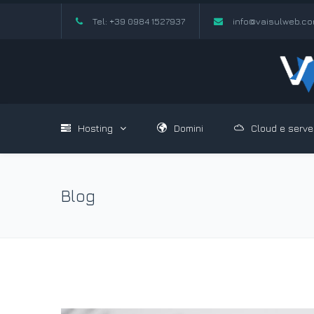
Tel: +39 0984 1527937
info@vaisulweb.c
Hosting
Domini
Cloud e serve
Blog