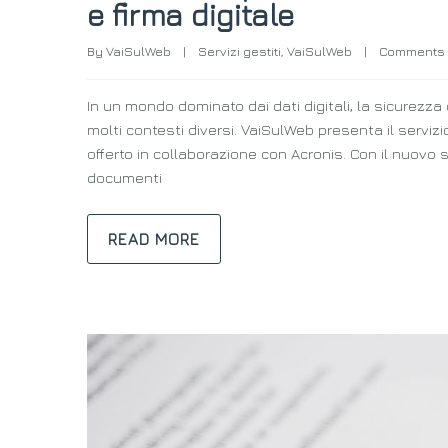
e firma digitale
By 
VaiSulWeb
|
Servizi gestiti
, 
VaiSulWeb
|
Comments 
In un mondo dominato dai dati digitali, la sicurezz
molti contesti diversi. VaiSulWeb presenta il serviz
offerto in collaborazione con Acronis. Con il nuovo s
documenti
READ MORE