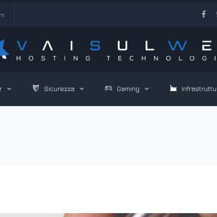
om
r
Sicurezza
Gaming
Infrastruttu