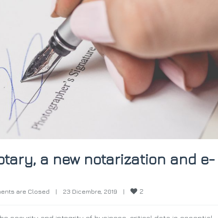
tary, a new notarization and e-
2
ents are Closed
|
23 Dicembre, 2019    
|
e security and integrity of business-critical data is essential.