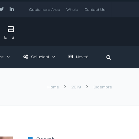
Customers Area
Whois
Contact Us
re
Soluzioni
Novità
Home
2019
Dicembre