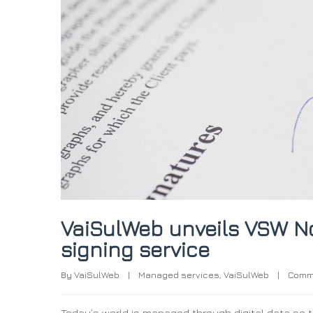
VaiSulWeb unveils VSW No
signing service
By 
VaiSulWeb
|
Managed services
, 
VaiSulWeb
|
Comm
Today’s world is managed through digital data so th