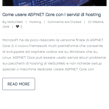
Come usare ASP.NET Core con i servizi di hosting
By 
VaiSulWeb
|
Hosting
|
Comments are Closed
|
22 Ottobre, 
2
2019    
|
Microsoft ha da poco rilasciato la versione finale di ASP.NET
Core 3, il nuovo framework multi-piattaforma che consente
di sviluppare ed ospitare codice sia su Windows che su
Linux. ASP.NET Core può essere usato senza alcun problema
sui pacchetti di hosting di VaiSulWeb e non richiede setup
speciali o macchine dedicate. Usare ASP.NET Core con
READ MORE