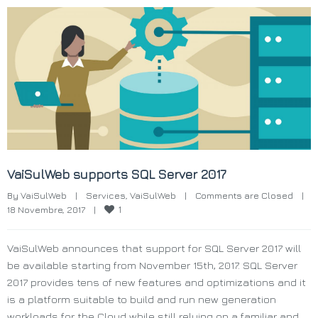
VaiSulWeb supports SQL Server 2017
By 
VaiSulWeb
|
Services
, 
VaiSulWeb
|
Comments are Closed
|
1
18 Novembre, 2017    
|
VaiSulWeb announces that support for SQL Server 2017 will
be available starting from November 15th, 2017. SQL Server
2017 provides tens of new features and optimizations and it
is a platform suitable to build and run new generation
workloads for the Cloud while still relying on a familiar and