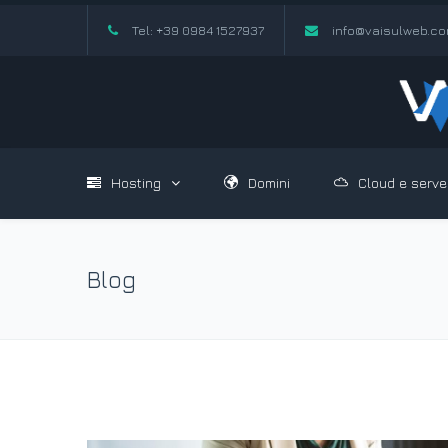
Tel: +39 0984 1527937
info@vaisulweb.c
Hosting
Domini
Cloud e serve
Blog