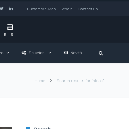
Customers Area
Whois
Contact Us
re
Soluzioni
Novità
Home
Search results for "plesk"