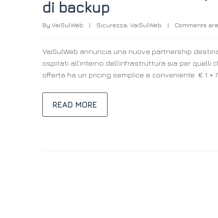
di backup
By 
VaiSulWeb
|
Sicurezza
, 
VaiSulWeb
|
Comments are
VaiSulWeb annuncia una nuova partnership destinata 
ospitati all’interno dell’infrastruttura sia per quelli c
offerta ha un pricing semplice e conveniente: € 1 + I
READ MORE