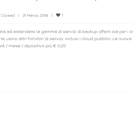
1
 Closed
|
31 Marzo, 2019    
|
ad estendere la gamma di servizi di backup offerti sia per i cl
he usino altri fornitori di servizi, inclusi i cloud pubblici. La nuova
VA / mese / dipositivo più € 0,20