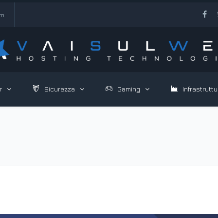
om
r
Sicurezza
Gaming
Infrastruttu