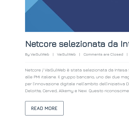
Netcore selezionata da I
By 
VaiSulWeb
|
VaiSulWeb
|
Comments are Closed
|
Netcore / VaiSulWeb è stata selezionata da Intes
alle PMI italiane. Il gruppo bancario, uno dei due mag
per l’innovazione digitale nell’ambito dell’iniziativ
Deloitte, Cerved, Alkemy e Nexi. Questo riconoscim
READ MORE