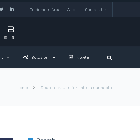
Customers Area
Whois
Contact Us
re
Soluzioni
Novità
Home
Search results for "intesa sanpaolo"