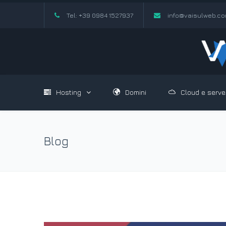
Tel: +39 0984 1527937
info@vaisulweb.c
Hosting
Domini
Cloud e serve
Blog