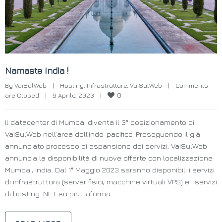
Namaste India !
By 
VaiSulWeb
|
Hosting
, 
Infrastrutture
, 
VaiSulWeb
|
Comments 
0
are Closed
|
9 Aprile, 2023    
|
Il datacenter di Mumbai diventa il 3° posizionamento di
VaiSulWeb nell’area dell’indo-pacifico. Proseguendo il già
annunciato processo di espansione dei servizi, VaiSulWeb
annuncia la disponibilità di nuove offerte con localizzazione
Mumbai, India. Dal 1° Maggio 2023 saranno disponibili i servizi
di infrastruttura (server fisici, macchine virtuali VPS) e i servizi
di hosting .NET su piattaforma