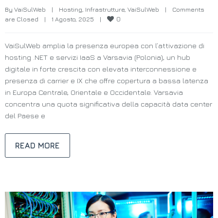
By 
VaiSulWeb
|
Hosting
, 
Infrastrutture
, 
VaiSulWeb
|
Comments 
0
are Closed
|
1 Agosto, 2025    
|
VaiSulWeb amplia la presenza europea con l’attivazione di
hosting .NET e servizi IaaS a Varsavia (Polonia), un hub
digitale in forte crescita con elevata interconnessione e
presenza di carrier e IX che offre copertura a bassa latenza
in Europa Centrale, Orientale e Occidentale. Varsavia
concentra una quota significativa della capacità data center
del Paese e
READ MORE