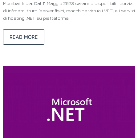
Mumbai, India. Dal 1° Maggio 2023 saranno disponibili i servizi
di infrastruttura (server fisici, macchine virtuali VPS) e i servizi
di hosting .NET su piattaforma
READ MORE