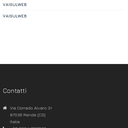
VAISULWEB
VAISULWEB
Contatti
Via Corrado Alvaro 31
87036 Rende (CS)
Italia