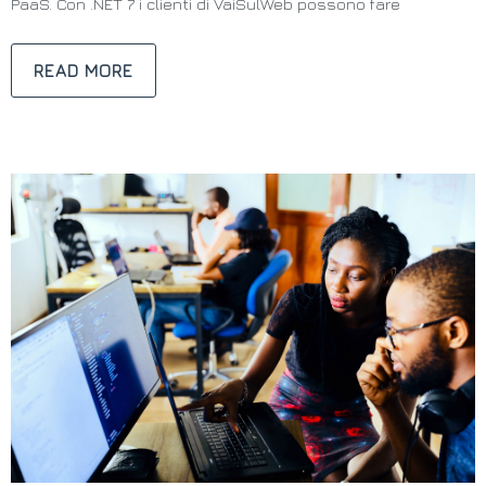
PaaS. Con .NET 7 i clienti di VaiSulWeb possono fare
READ MORE