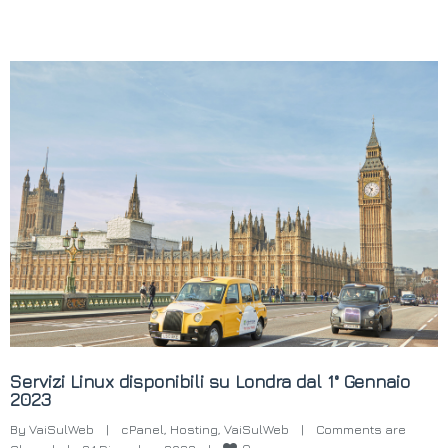
Servizi Linux disponibili su Londra dal 1° Gennaio
2023
By 
VaiSulWeb
|
cPanel
, 
Hosting
, 
VaiSulWeb
|
Comments are 