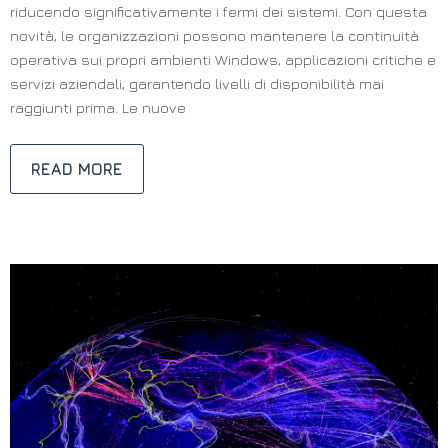
riducendo significativamente i fermi dei sistemi. Con questa
novità, le organizzazioni possono mantenere la continuità
operativa sui propri ambienti Windows, applicazioni critiche e
servizi aziendali, garantendo livelli di disponibilità mai
raggiunti prima. Le nuove
READ MORE