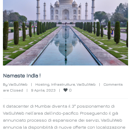
Namaste India !
By 
VaiSulWeb
|
Hosting
, 
Infrastrutture
, 
VaiSulWeb
|
Comments 
0
are Closed
|
9 Aprile, 2023    
|
Il datacenter di Mumbai diventa il 3° posizionamento di
VaiSulWeb nell’area dell’indo-pacifico. Proseguendo il già
annunciato processo di espansione dei servizi, VaiSulWeb
annuncia la disponibilità di nuove offerte con localizzazione