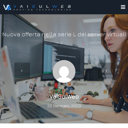
Nuova offerta nella serie L dei server virtuali
VaiSulWeb
22 Gennaio, 2023