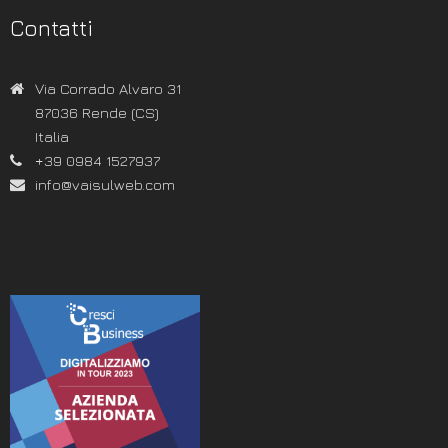
Contatti
Via Corrado Alvaro 31
87036 Rende (CS)
Italia
+39 0984 1527937
info@vaisulweb.com