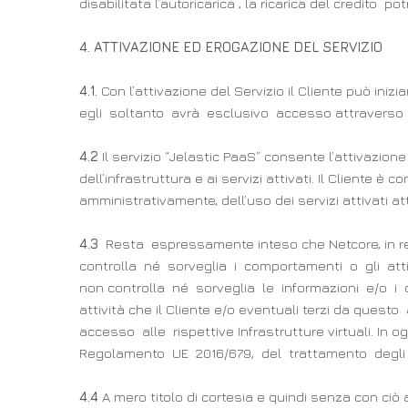
disabilitata l’autoricarica , la ricarica del credito p
4. ATTIVAZIONE ED EROGAZIONE DEL SERVIZIO
4.1.
Con l’attivazione del Servizio il Cliente può in
egli soltanto avrà esclusivo accesso attraverso e
4.2
Il servizio “Jelastic PaaS” consente l’attivazion
dell’infrastruttura e ai servizi attivati. Il Cliente
amministrativamente, dell’uso dei servizi attivati at
4.3
Resta espressamente inteso che Netcore, in rel
controlla né sorveglia i comportamenti o gli atti 
non controlla né sorveglia le informazioni e/o i d
attività che il Cliente e/o eventuali terzi da que
accesso alle rispettive Infrastrutture virtuali. In
Regolamento UE 2016/679, del trattamento degli even
4.4
A mero titolo di cortesia e quindi senza con ciò