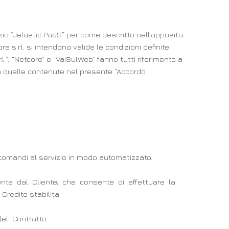
vizio “Jelastic PaaS” per come descritto nell’apposita
s.r.l. si intendono valide le condizioni definite
.l.”, “Netcore” e “VaiSulWeb” fanno tutti riferimento a
a quelle contenute nel presente “Accordo
 comandi al servizio in modo automatizzato.
mente dal Cliente, che consente di effettuare la
Credito stabilita.
el Contratto.