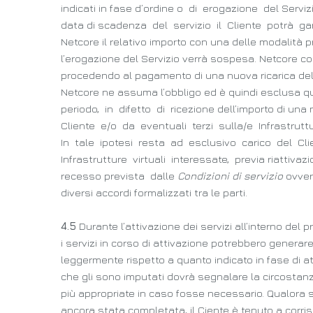
indicati in fase d’ordine o di erogazione del Servizi
data di scadenza del servizio il Cliente potrà gara
Netcore il relativo importo con una delle modalità pr
l’erogazione del Servizio verrà sospesa. Netcore cons
procedendo al pagamento di una nuova ricarica del
Netcore ne assuma l’obbligo ed è quindi esclusa qu
periodo, in difetto di ricezione dell’importo di una
Cliente e/o da eventuali terzi sulla/e Infrastruttu
In tale ipotesi resta ad esclusivo carico del Clie
Infrastrutture virtuali interessate, previa riatti
recesso prevista dalle
Condizioni di servizio
ovvero
diversi accordi formalizzati tra le parti.
4.5
Durante l’attivazione dei servizi all’interno del
i servizi in corso di attivazione potrebbero generar
leggermente rispetto a quanto indicato in fase di at
che gli sono imputati dovrà segnalare la circostanza
più appropriate in caso fosse necessario. Qualora s
ancora stata completata, il Ciente è tenuto a corri