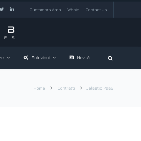
Customers Area
Whois
Contact Us
re
Soluzioni
Novità
Home
Contratti
Jelastic PaaS