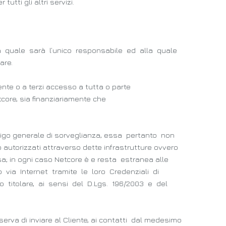
utti gli altri servizi.
della quale sarà l’unico responsabile ed alla quale
are.
ente o a terzi accesso a tutta o parte
etcore, sia finanziariamente che
ligo generale di sorveglianza, essa pertanto non
autorizzati attraverso dette infrastrutture ovvero
a; in ogni caso Netcore è e resta estranea alle
o via Internet tramite le loro Credenziali di
ico titolare, ai sensi del D.Lgs. 196/2003 e del
erva di inviare al Cliente, ai contatti dal medesimo