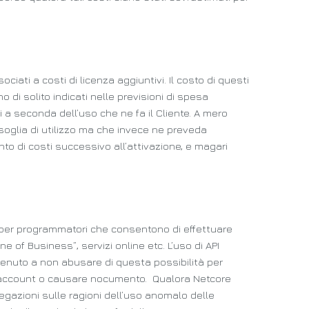
iati a costi di licenza aggiuntivi. Il costo di questi
 di solito indicati nelle previsioni di spesa
i a seconda dell’uso che ne fa il Cliente. A mero
soglia di utilizzo ma che invece ne preveda
to di costi successivo all’attivazione, e magari
cce per programmatori che consentono di effettuare
 of Business”, servizi online etc. L’uso di API
tenuto a non abusare di questa possibilità per
ri account o causare nocumento. Qualora Netcore
iegazioni sulle ragioni dell’uso anomalo delle