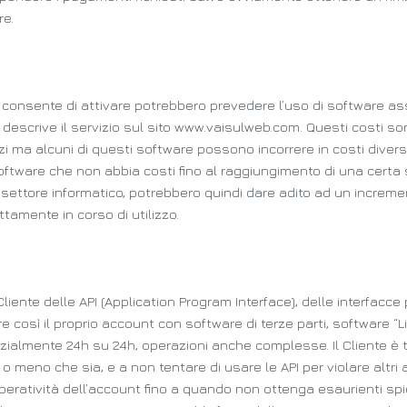
re.
 consente di attivare potrebbero prevedere l’uso di software assoc
descrive il servizio sul sito www.vaisulweb.com. Questi costi sono
izi ma alcuni di questi software possono incorrere in costi divers
oftware che non abbia costi fino al raggiungimento di una certa 
 settore informatico, potrebbero quindi dare adito ad un incremen
tamente in corso di utilizzo.
 Cliente delle API (Application Program Interface), delle interfa
osì il proprio account con software di terze parti, software “Line
zialmente 24h su 24h, operazioni anche complesse. Il Cliente è 
 meno che sia, e a non tentare di usare le API per violare alt
’operatività dell’account fino a quando non ottenga esaurienti sp