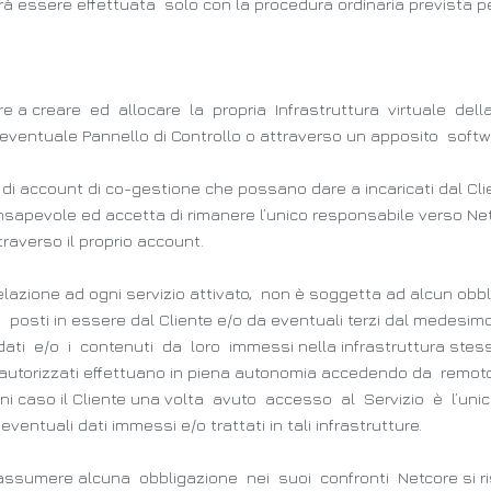
otrà essere effettuata solo con la procedura ordinaria prevista per t
iziare a creare ed allocare la propria Infrastruttura virtuale 
ventuale Pannello di Controllo o attraverso un apposito softw
e di account di co-gestione che possano dare a incaricati dal Cli
 è consapevole ed accetta di rimanere l’unico responsabile verso N
traverso il proprio account.
azione ad ogni servizio attivato, non è soggetta ad alcun obb
posti in essere dal Cliente e/o da eventuali terzi dal medesimo 
ati e/o i contenuti da loro immessi nella infrastruttura stess
sto autorizzati effettuano in piena autonomia accedendo da remot
 ogni caso il Cliente una volta avuto accesso al Servizio è l’un
tuali dati immessi e/o trattati in tali infrastrutture.
 assumere alcuna obbligazione nei suoi confronti Netcore si ris