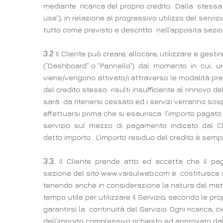
mediante ricarica del proprio credito. Dalla ste
use”), in relazione al progressivo utilizzo del ser
tutto come previsto e descritto nell’apposita sezi
3.2
Il Cliente può creare, allocare, utilizzare e gest
(“Dashboard” o “Pannello”) dal momento in cui, un
viene/vengono attivato/i attraverso le modalità prev
del credito stesso risulti insufficiente al rinnovo 
sarà da ritenersi cessato ed i servizi verranno sos
effettuarsi prima che si esaurisca l’importo pagato 
servizio sul mezzo di pagamento indicato dal Cli
detto importo . L’importo residuo del credito è sempre
3.3.
Il Cliente prende atto ed accetta che il paga
sezione del sito www.vaisulweb.com e costituisce 
tenendo anche in considerazione la natura del me
tempo utile per utilizzare il Servizio, secondo le p
garantirsi la continuità del Servizio. Ogni ricarica,
dell’importo complessivo richiesto ed approvato dall