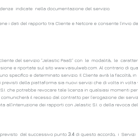
denze indicate nella documentazione del servizio.
e i dati del rapporto tra Cliente e Netcore e consente l’invio degl
cliente del servizio “Jelastic PaaS” con le modalità, le caratter
ione e riportate sul sito www.vaisulweb.com. Al contrario di 
uno specifico e determinato servizio. Il Cliente avrà la facoltà, i
i previsti della piattaforma sia nuovi servizi che di volta in volta
.I. che potrebbe revocare tale licenza in qualsiasi momenti per m
 comunicherà il recesso dal contratto per l’erogazione dei servi
all’interruzione dei rapporti con Jelastic S.I. o della revoca del
previsto dal successivo punto
3
.4
di questo accordo, i Servizi