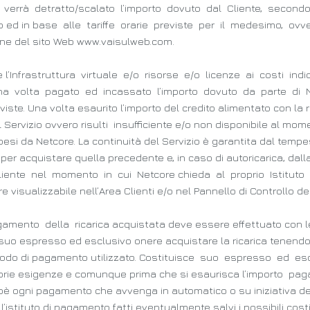
ssa verrà detratto/scalato l’importo dovuto dal Cliente, seco
vizio ed in base alle tariffe orarie previste per il medesimo, ov
one del sito Web www.vaisulweb.com.
ire l’Infrastruttura virtuale e/o risorse e/o licenze ai costi ind
a volta pagato ed incassato l’importo dovuto da parte di Netco
iste. Una volta esaurito l’importo del credito alimentato con la r
del Servizio ovvero risulti insufficiente e/o non disponibile al m
pesi da Netcore. La continuità del Servizio è garantita dal tempe
per acquistare quella precedente e, in caso di autoricarica, dalla
ente nel momento in cui Netcore chieda al proprio Istituto b
 visualizzabile nell’Area Clienti e/o nel Pannello di Controllo del
mento della ricarica acquistata deve essere effettuato con l
suo espresso ed esclusivo onere acquistare la ricarica tenendo
todo di pagamento utilizzato. Costituisce suo espresso ed es
roprie esigenze e comunque prima che si esaurisca l’importo pagat
 cioè ogni pagamento che avvenga in automatico o su iniziativa del
’istituto di pagamento fatti eventualmente salvi i possibili cost