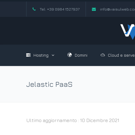
Tel: +39 0984 1527937
info@vaisulweb.c
Hosting
Domini
Cloud e serve
Jelastic PaaS
Ultimo aggiornamento : 10 Dicembre 2021