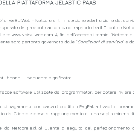
ELLA PIATTAFORMA JELASTIC PAAS
o”
di VaiSulWeb – Netcore s.r.l. in relazione alla fruizione del ser
rate dal presente accordo, nel rapporto tra il Cliente e Netcore 
l sito www.vaisulweb.com. Ai fini dell’accordo i termini “Netcore s.r
Cliente sarà pertanto governata dalle “
Condizioni di servizio
” e d
ti hanno il seguente significato:
facce software, utilizzate dai programmatori, per potere inviare
 di pagamento con carta di credito o PayPal, attivabile libera
lto dal Cliente stesso al raggiungimento di una soglia minima di 
 da Netcore s.r.l. al Cliente a seguito del perfezionamento d