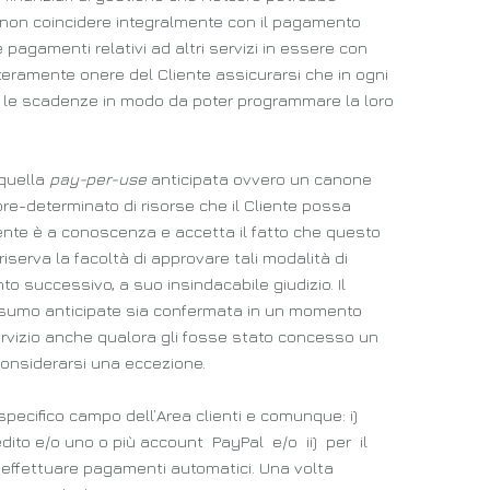
a non coincidere integralmente con il pagamento
e pagamenti relativi ad altri servizi in essere con
nteramente onere del Cliente assicurarsi che in ogni
cere le scadenze in modo da poter programmare la loro
 quella
pay-per-use
anticipata ovvero un canone
e-determinato di risorse che il Cliente possa
liente è a conoscenza e accetta il fatto che questo
iserva la facoltà di approvare tali modalità di
 successivo, a suo insindacabile giudizio. Il
consumo anticipate sia confermata in un momento
rvizio anche qualora gli fosse stato concesso un
onsiderarsi una eccezione.
 specifico campo dell’Area clienti e comunque: i)
edito e/o uno o più account PayPal e/o ii) per il
effettuare pagamenti automatici. Una volta