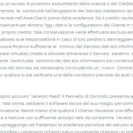
o, un avviso di prossimo esaurimento della ricarica o del Credito
ntirsi la continuità nell’erogazione del Servizio medesimo ripr
eviste nell’Area Clienti prima della scadenza. Se il credito risul
erverà per almeno 7gg i dati e le configurazioni del Cliente in mo
 proprio credito. Tale conservazione viene effettuata esclusi
alsiasi sua responsabilità in caso di loro perdita o danneggiam
 nuova Ricarica sufficiente al rinnovo del Servizio, dati e/o inf
ra/e virtuale/i create e allocate attraverso il Servizio saranno
nte l’eventuale ripristino dei dati e/o informazioni e/o conte
vazione del Servizio, se necessario, concludendo un nuovo Contr
 qualora si sia verificata una delle condizioni previste da quel
 proprio account “Jelastic PaaS” il Pannello di Controllo present
e. Tale stima, sebbene il software faccia del suo meglio per sti
tivazione. Resta inteso che qualora il Cliente rilevasse una diff
 a Netcore con sufficiente anticipo tale da consentire l’analisi 
opraggiunga nel frattempo la scadenza periodica del servizio e 
spondere i pagamenti richiesti salvo ovviamente ottenere un rimb