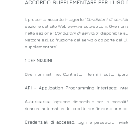
ACCORDO SUPPLEMENTARE PER L’USO D
Il presente accordo integra le “
Condizioni di servizi
sezione del sito Web www.vaisulweb.com. Ove non supe
nella sezione “
Condizioni di servizio
” disponibile su
Netcore s.r.l. La fruizione del servizio da parte del 
supplementare”.
1 DEFINIZIONI
Ove nominati nel Contratto i termini sotto riporta
API – Application Programming Interface:
inter
Autoricarica:
l’opzione disponibile per la modalità
ricarica automatica del credito per l’importo presce
Credenziali di accesso:
login e password inviate