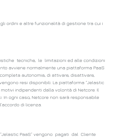
i ordini e altre funzionalità di gestione tra cui i
istiche tecniche, le limitazioni ed alle condizioni
quanto avviene normalmente una piattaforma PaaS
n completa autonomia, di attivare, disattivare,
 vengono resi disponibili. La piattaforma “Jelastic
otivi indipendenti dalla volontà di Netcore. Il
zi. In ogni caso, Netcore non sarà responsabile
l’accordo di licenza.
 “Jelastic PaaS” vengono pagati dal Cliente