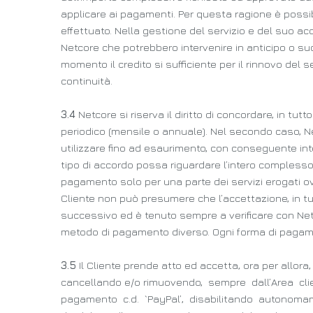
applicare ai pagamenti. Per questa ragione è possi
effettuato. Nella gestione del servizio e del suo acc
Netcore che potrebbero intervenire in anticipo o suc
momento il credito si sufficiente per il rinnovo del
continuità.
3.4
Netcore si riserva il diritto di concordare, in tu
periodico (mensile o annuale). Nel secondo caso, N
utilizzare fino ad esaurimento, con conseguente inte
tipo di accordo possa riguardare l’intero complesso 
pagamento solo per una parte dei servizi erogati ov
Cliente non può presumere che l’accettazione, in t
successivo ed è tenuto sempre a verificare con Net
metodo di pagamento diverso. Ogni forma di pagame
3.5
Il Cliente prende atto ed accetta, ora per allora
cancellando e/o rimuovendo, sempre dall’Area client
pagamento c.d. `PayPal’, disabilitando autonoma