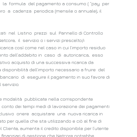
ndo la formula del pagamento a consumo ( “pay per
vero a cadenza periodica (mensile o annuale), il
icati nel Listino prezzi sul Pannello di Controllo
re, il servizio o i servizi prescelto/i
icarica così come nel caso in cui l’importo residuo
omento dell’addebito in caso di autoricarica, esso
stivo acquisto di una successiva ricarica da
 disponibilità dell’importo necessario a fruire del
ancario di eseguire il pagamento in suo favore di
 servizio.
e modalità pubblicate nella corrispondente
 conto dei tempi medi di lavorazione dei pagamenti
clusivo onere acquistare una nuova ricarica in
o per quella che sta utilizzando e ciò al fine di
 Cliente, aumenta il credito disponibile per l’utente
i finanziari di gestione che Netcore potrebbe