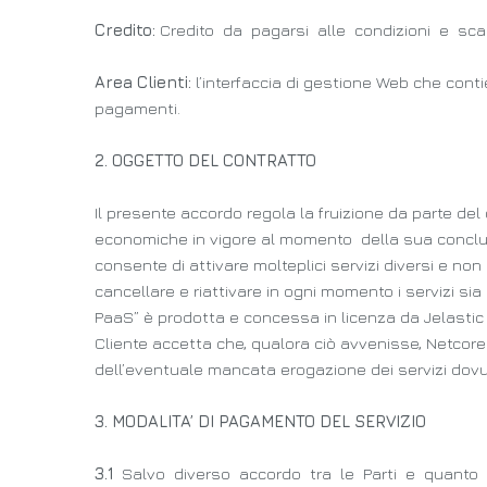
Credito:
Credito da pagarsi alle condizioni e sca
Area Clienti:
l’interfaccia di gestione Web che contien
pagamenti.
2. OGGETTO DEL CONTRATTO
Il presente accordo regola la fruizione da parte del 
economiche in vigore al momento della sua conclus
consente di attivare molteplici servizi diversi e non 
cancellare e riattivare in ogni momento i servizi sia 
PaaS” è prodotta e concessa in licenza da Jelastic S
Cliente accetta che, qualora ciò avvenisse, Netcore
dell’eventuale mancata erogazione dei servizi dovuta 
3. MODALITA’ DI PAGAMENTO DEL SERVIZIO
3.1
Salvo diverso accordo tra le Parti e quanto 