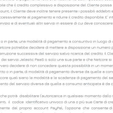
bile che il credito complessivo a disposizione del Cliente poss
ount, il Cliente deve inoltre tenere presente i possibili addebiti 
cessivamente al pagamento e ridurre il credito disponibile. E’ i
 servizio e di eventuali altri servizi in essere di cui deve conos
tto o in parte, una modalità di pagamento a consuntivo in luogo di
etcore potrebbe decidere di mettere a disposizione un numero pr
rruzione successiva del servizio salvo ricarica del credito. Il C
dei servizi Jelastic PaaS o solo una sua parte e che Netcore si r
vero decidere di non concedere questa possibilità in un momento
utto o in parte, di modalità di pagamento diverse da quelle a 
core quali siano le modalità e le scadenze di pagamento del se
nto del servizio diversa da quella a consumo anticipata è da c
, che potrà disabilitare l’autoricarica in qualsiasi momento dallo
i, il codice identificativo univoco di una o più sue Carte di cr
mente dal proprio account PayPal, l’opzione che consente di 