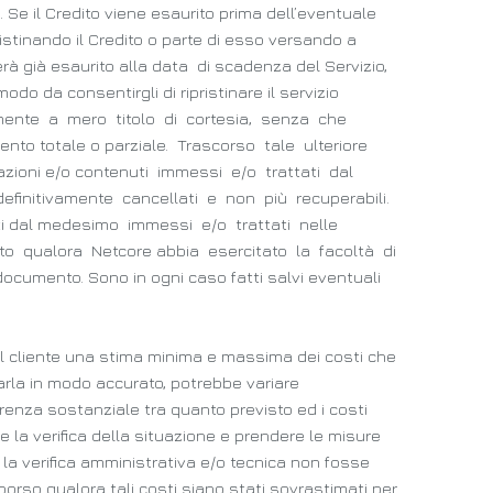
. Se il Credito viene esaurito prima dell’eventuale
istinando il Credito o parte di esso versando a
terà già esaurito alla data di scadenza del Servizio,
do da consentirgli di ripristinare il servizio
vamente a mero titolo di cortesia, senza che
ento totale o parziale. Trascorso tale ulteriore
ormazioni e/o contenuti immessi e/o trattati dal
 definitivamente cancellati e non più recuperabili.
nuti dal medesimo immessi e/o trattati nelle
atto qualora Netcore abbia esercitato la facoltà di
 documento. Sono in ogni caso fatti salvi eventuali
a al cliente una stima minima e massima dei costi che
marla in modo accurato, potrebbe variare
erenza sostanziale tra quanto previsto ed i costi
e la verifica della situazione e prendere le misure
la verifica amministrativa e/o tecnica non fosse
orso qualora tali costi siano stati sovrastimati per