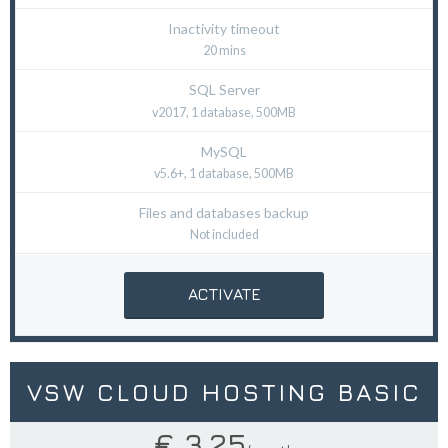
Inactivity timeout
20 mins
SQL Server
v2017, 1 database, 500MB
MySQL
v5.6+, 1 database, 500MB
Files and databases backup
Not included
ACTIVATE
VSW CLOUD HOSTING BASIC
€ 3,25