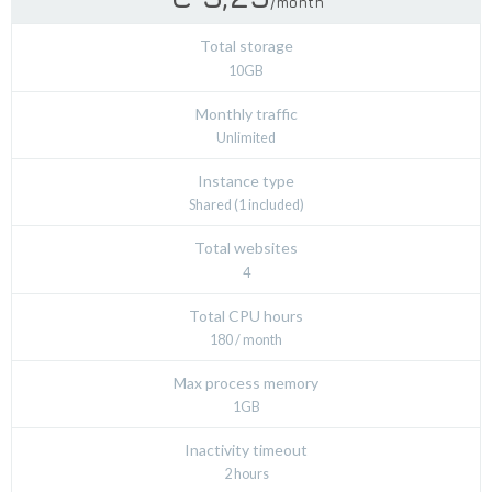
/month
Total storage
10GB
Monthly traffic
Unlimited
Instance type
Shared (1 included)
Total websites
4
Total CPU hours
180 / month
Max process memory
1GB
Inactivity timeout
2 hours