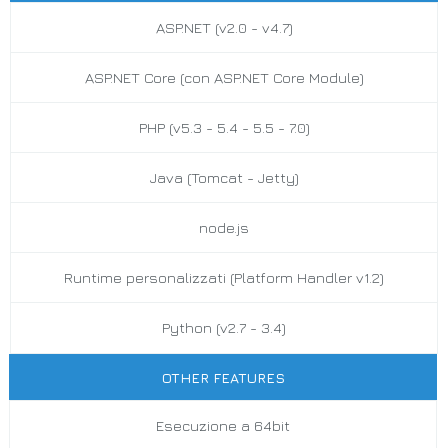
ASP.NET (v2.0 - v4.7)
ASP.NET Core (con ASP.NET Core Module)
PHP (v5.3 - 5.4 - 5.5 - 7.0)
Java (Tomcat - Jetty)
node.js
Runtime personalizzati (Platform Handler v1.2)
Python (v2.7 - 3.4)
OTHER FEATURES
Esecuzione a 64bit