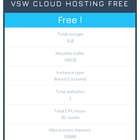
VSW CLOUD HOSTING FREE
Free !
Total storage
1GB
Monthly traffic
100GB
Instance type
Shared (1 included)
Total websites
1
Total CPU hours
30 / month
Max process memory
500MB