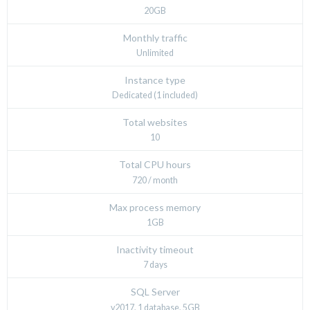
20GB
Monthly traffic
Unlimited
Instance type
Dedicated (1 included)
Total websites
10
Total CPU hours
720 / month
Max process memory
1GB
Inactivity timeout
7 days
SQL Server
v2017, 1 database, 5GB