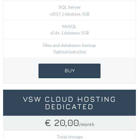
SQL Server
v2017, 1 database, 5GB
MySQL
v5.6+, 1 database, 5GB
Files and databases backup
Optional (extra fee)
BUY
VSW CLOUD HOSTING
DEDICATED
€ 20,00
/month
Total storage