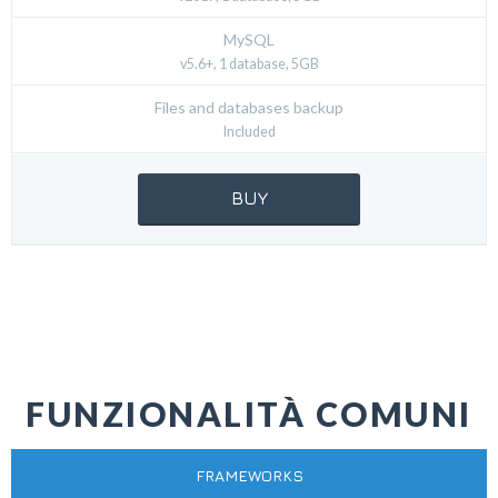
MySQL
v5.6+, 1 database, 5GB
Files and databases backup
Included
BUY
FUNZIONALITÀ COMUNI
FRAMEWORKS