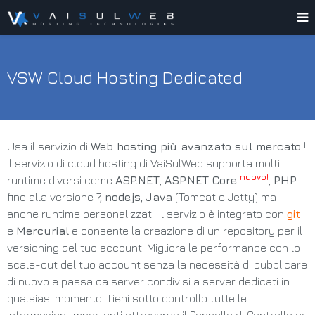
VSW Cloud Hosting Dedicated
Usa il servizio di
Web hosting più avanzato sul mercato
!
Il servizio di cloud hosting di VaiSulWeb supporta molti
nuovo!
runtime diversi come
ASP.NET
,
ASP.NET Core
,
PHP
fino alla versione 7,
node.js
,
Java
(Tomcat e Jetty) ma
anche runtime personalizzati. Il servizio è integrato con
git
e
Mercurial
e consente la creazione di un repository per il
versioning del tuo account. Migliora le performance con lo
scale-out del tuo account senza la necessità di pubblicare
di nuovo e passa da server condivisi a server dedicati in
qualsiasi momento. Tieni sotto controllo tutte le