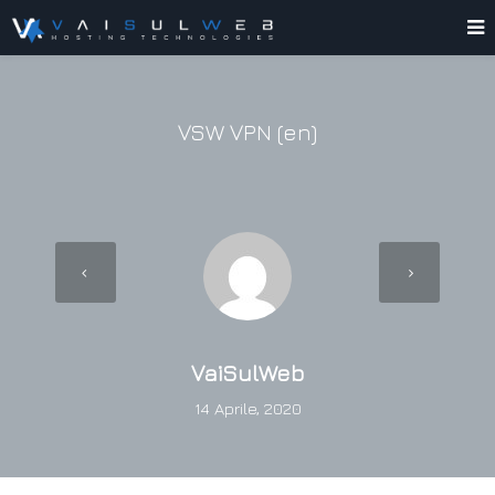
VSW VPN (en)
VaiSulWeb
14 Aprile, 2020