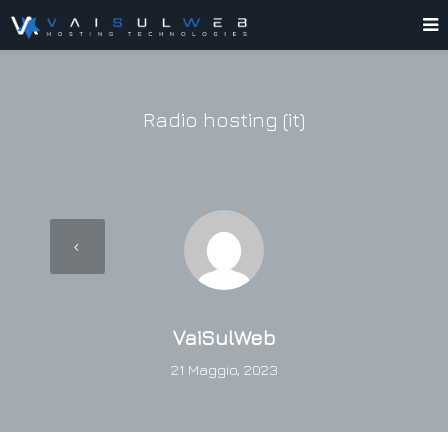
Radio hosting (it)
VaiSulWeb
21 Maggio, 2023