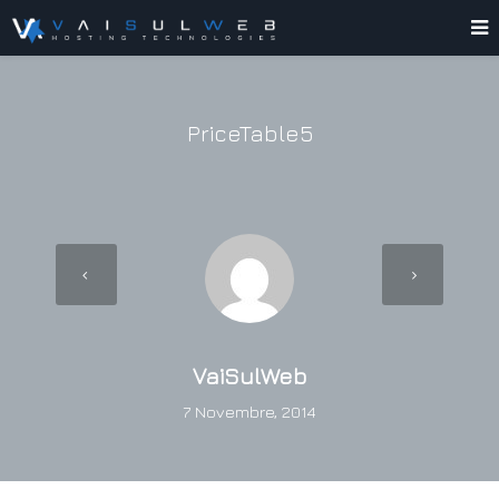
PriceTable5
VaiSulWeb
7 Novembre, 2014