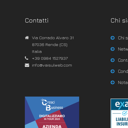
Contatti
Chi s
Via Corrado Alvaro 31
Chi 
87036 Rende (CS)
Netw
Italia
+39 0984 1527937
Cont
info@vaisulweb.com
Condi
Nota