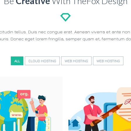
Be
Creative
With TheFox Design
llicitudin tellus. Duis nec congue erat. Aenean viverra et ante n
uris. Donec eget lorem fringilla, semper quam et, fermentum dol
ALL
CLOUD HOSTING
WEB HOSTING
WEB HOSTING