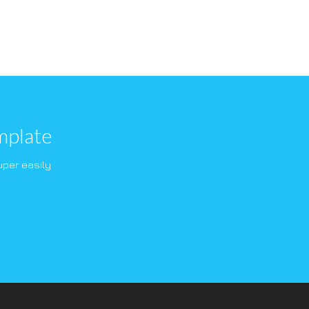
mplate
per easily