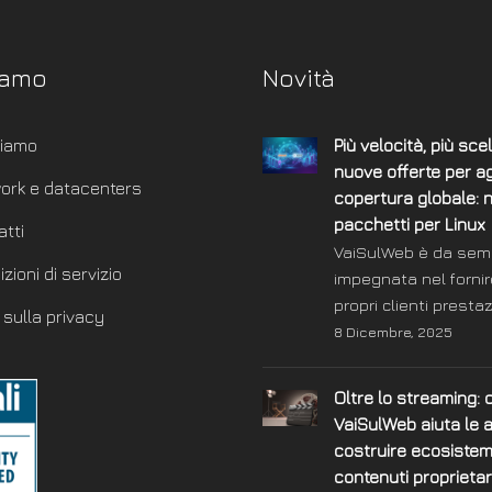
iamo
Novità
siamo
Più velocità, più scel
nuove offerte per ag
ork e datacenters
copertura globale: 
pacchetti per Linux
atti
VaiSulWeb è da sem
zioni di servizio
impegnata nel fornir
propri clienti presta
 sulla privacy
8 Dicembre, 2025
Oltre lo streaming:
VaiSulWeb aiuta le 
costruire ecosistemi
contenuti proprietar