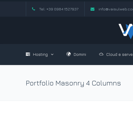
Tel: +39 0984 1527937
info@vaisulweb.c
Hosting
Domini
Cloud e serve
Portfolio Masonry 4 Columns