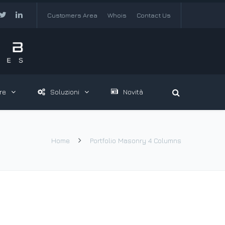
Customers Area
Whois
Contact Us
re
Soluzioni
Novità
Home
Portfolio Masonry 4 Columns