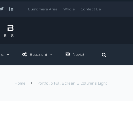
Customers Area
Whois
Contact Us
re
Soluzioni
Novità
Home
Portfolio Full Screen 5 Columns Light