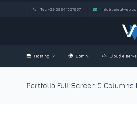
Tel: +39 0984 1527937
info@vaisulweb.c
Hosting
Domini
Cloud e serve
Portfolio Full Screen 5 Columns 