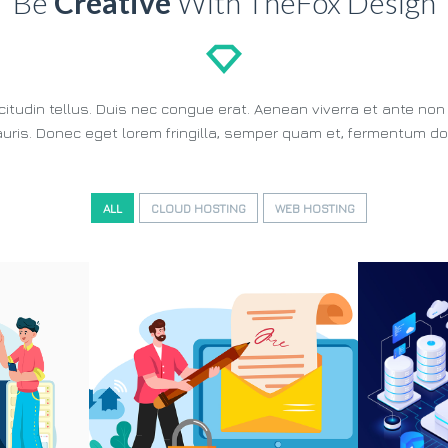
Be
Creative
With TheFox Design
llicitudin tellus. Duis nec congue erat. Aenean viverra et ante n
uris. Donec eget lorem fringilla, semper quam et, fermentum dol
ALL
CLOUD HOSTING
WEB HOSTING