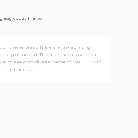
ey say about TheFox
PSD on themeforest. There are just so many
rfectly organised. This must have taken you
 wait to see a WordPress theme of this. Buy with
 sent from loved.
on