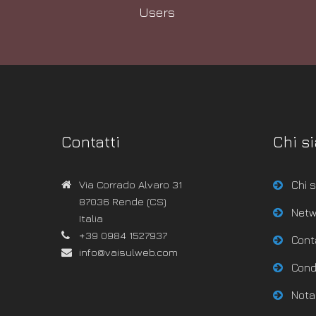
Users
Contatti
Chi s
Via Corrado Alvaro 31
Chi 
87036 Rende (CS)
Netw
Italia
+39 0984 1527937
Cont
info@vaisulweb.com
Condi
Nota