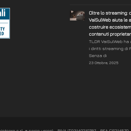
Oltre lo streaming:
VaiSulWeb aiuta le 
costruire ecosistemi
contenuti proprietar
TL;DR VaiSulWeb ha 
i diritti streaming di
Senza di
23 Ottobre, 2025
tcore s.r.l. a socio unico) - P.IVA IT03149210787 - REA CS214579