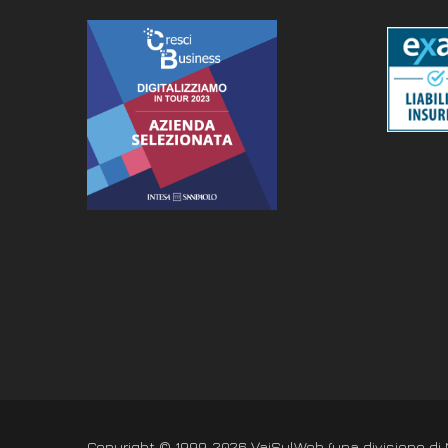
Copyright © 1999-2026 VaiSulWeb (una divisione di Ne