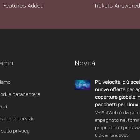
Features Added
Tickets Answered
iamo
Novità
siamo
Più velocità, più scel
nuove offerte per ag
ork e datacenters
copertura globale: 
pacchetti per Linux
atti
VaiSulWeb è da sem
zioni di servizio
impegnata nel fornir
propri clienti presta
 sulla privacy
8 Dicembre, 2025