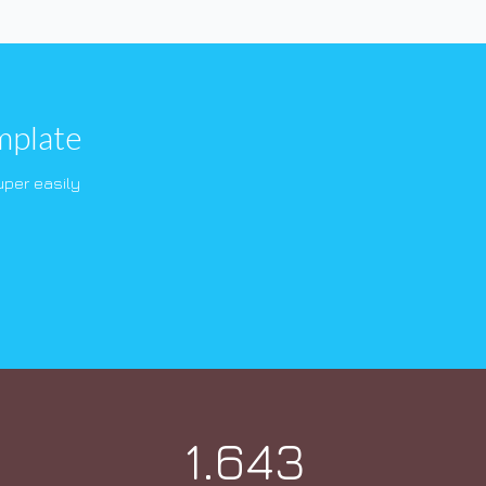
mplate
per easily
1.643