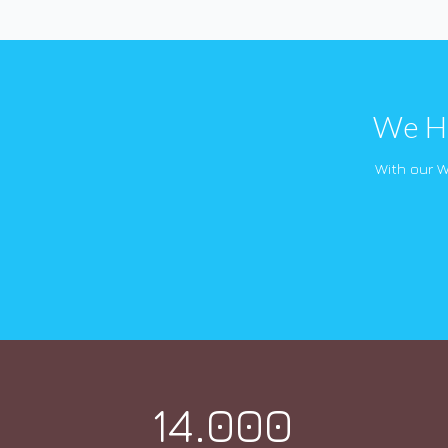
We Ha
With our 
14.000