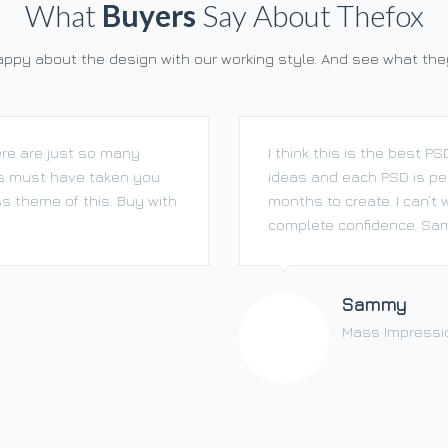
What
Buyers
Say About Thefox
happy about the design with our working style. And see what th
ere are just so many
I think this is the best 
is must have taken you
ideas and each PSD is pe
ss theme of this. Buy with
months to create. I can’t
complete confidence. Sam
Sammy
Mass Impressi