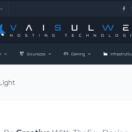
om
r
Sicurezza
Gaming
Infrastruttu
Light