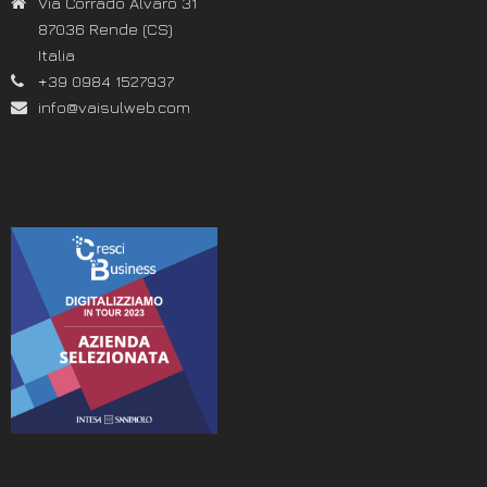
Via Corrado Alvaro 31
87036 Rende (CS)
Italia
+39 0984 1527937
info@vaisulweb.com