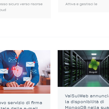
sso sicuro verso risorse
Attiva e gestisci le
loud
VaiSulWeb annunci
la disponibilità di
vo servizio di firma
MongoDB nella sua
itale delle e-mail