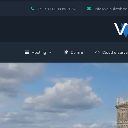
Tel: +39 0984 1527937
info@vaisulweb.c
Hosting
Domini
Cloud e serve