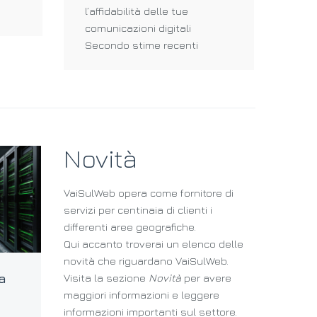
l’affidabilità delle tue
mond
comunicazioni digitali
dati
Secondo stime recenti
Novità
VaiSulWeb opera come fornitore di
servizi per centinaia di clienti i
differenti aree geografiche.
Qui accanto troverai un elenco delle
novità che riguardano VaiSulWeb.
a
Visita la sezione
Novità
per avere
maggiori informazioni e leggere
Disponibile nuova API
Dis
informazioni importanti sul settore.
REST per l’Area Clienti
di 