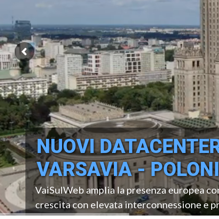
NUOVI DATACENTE
VARSAVIA - POLON
VaiSulWeb amplia la presenza europea con l
crescita con elevata interconnessione e pr