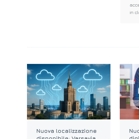
acce
in c
Nuova localizzazione
Nuo
disponibile: Varsavia
dig