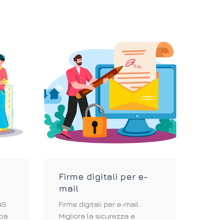
Firme digitali per e-
Mo
mail
ges
NS
Firme digitali per e-mail
Mon
cia
Migliora la sicurezza e
dat