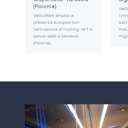
(Polonia)
VaiS
VaiSulWeb amplia la
l’in
presenza europea con
servi
l’attivazione di hosting .NET e
mail
servizi IaaS a Varsavia
migl
(Polonia),