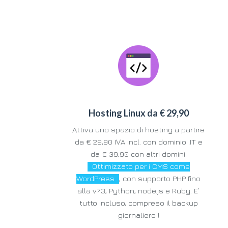
Occidentale.
Hosting Linux da € 29,90
Attiva uno spazio di hosting a partire
da € 29,90 IVA incl. con dominio .IT e
da € 39,90 con altri domini.
Ottimizzato per i CMS come
WordPress
, con supporto PHP fino
alla v7.3, Python, node.js e Ruby. E’
tutto incluso, compreso il backup
giornaliero !