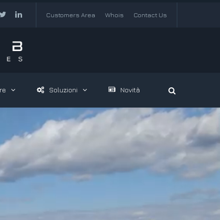
Customers Area
Whois
Contact Us
re
Soluzioni
Novità