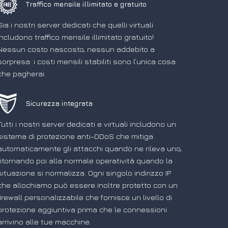
Traffico mensile illimitato e gratuito
Sia i nostri server dedicati che quelli virtuali
includono traffico mensile illimitato gratuito!
Nessun costo nascosto, nessun addebito a
sorpresa: i costi mensili stabiliti sono l’unica cosa
che pagherai.
Sicurezza integrata
Tutti i nostri server dedicati e virtuali includono un
sistema di protezione anti-DDoS che mitiga
automaticamente gli attacchi quando ne rileva uno,
ritornando poi alla normale operatività quando la
situazione si normalizza. Ogni singolo indirizzo IP
che allochiamo può essere inoltre protetto con un
firewall personalizzabile che fornisce un livello di
protezione aggiuntiva prima che le connessioni
arrivino alle tue macchine.